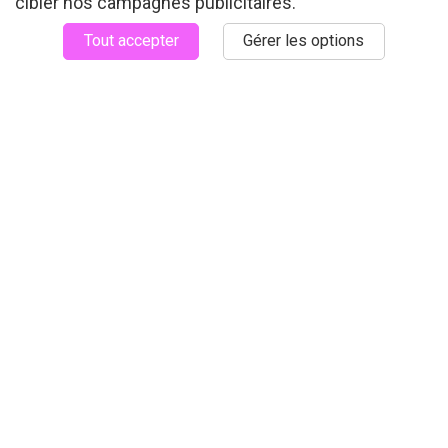
cibler nos campagnes publicitaires.
des données sensorielles et consommateurs, elle
Tout accepter
Gérer les options
permet désormais d'anticiper et de prédire les
préférences et les réponses émotionnelles. Les
approches sensorielles et émotionnelles de la
cosmétique s'imposent ainsi comme un nouveau
territoire d'innovation à l'interface entre sciences
sensorielles, expérience consommateur et
intelligence artificielle.
Organisateurs