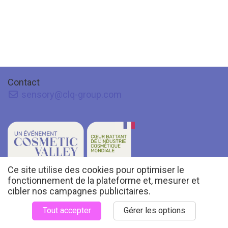
Contact
sensory@clq-group.com
Ce site utilise des cookies pour optimiser le
© 2027 COSMETIC VALLEY - All rights reserved -
Manage your GDPR options
fonctionnement de la plateforme et, mesurer et
Mentions légales
cibler nos campagnes publicitaires.
Conditions générales de vente
Tout accepter
Gérer les options
Powered by